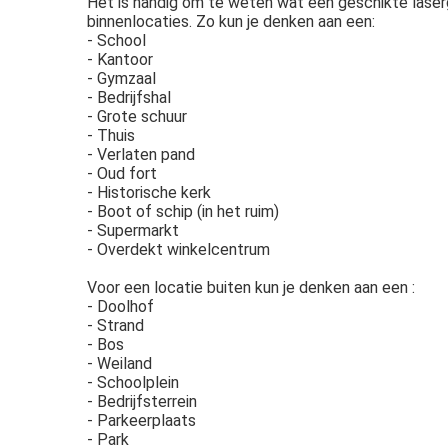
Het is handig om te weten wat een geschikte laser
binnenlocaties. Zo kun je denken aan een:
- School
- Kantoor
- Gymzaal
- Bedrijfshal
- Grote schuur
- Thuis
- Verlaten pand
- Oud fort
- Historische kerk
- Boot of schip (in het ruim)
- Supermarkt
- Overdekt winkelcentrum
Voor een locatie buiten kun je denken aan een :
- Doolhof
- Strand
- Bos
- Weiland
- Schoolplein
- Bedrijfsterrein
- Parkeerplaats
- Park