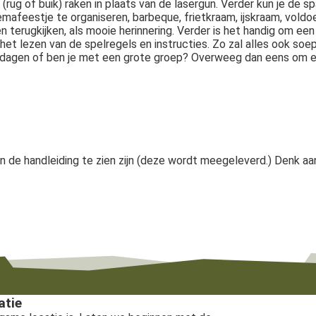
rug of buik) raken in plaats van de lasergun. Verder kun je de 
emafeestje te organiseren, barbeque, frietkraam, ijskraam, vold
n terugkijken, als mooie herinnering. Verder is het handig om e
 het lezen van de spelregels en instructies. Zo zal alles ook soe
re dagen of ben je met een grote groep? Overweeg dan eens om 
n de handleiding te zien zijn (deze wordt meegeleverd.) Denk aa
atie