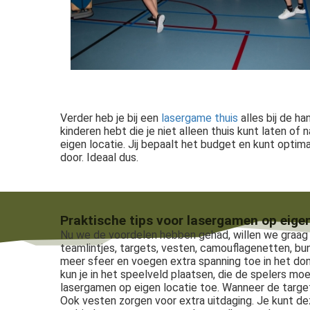
Verder heb je bij een
lasergame thuis
alles bij de ha
kinderen hebt die je niet alleen thuis kunt laten of n
eigen locatie. Jij bepaalt het budget en kunt optim
door. Ideaal dus.
Praktische tips voor lasergamen op eigen
Nu we de voordelen hebben gehad, willen we graag wa
teamlintjes, targets, vesten, camouflagenetten, bu
meer sfeer en voegen extra spanning toe in het donk
kun je in het speelveld plaatsen, die de spelers m
lasergamen op eigen locatie toe. Wanneer de target 5
Ook vesten zorgen voor extra uitdaging. Je kunt de