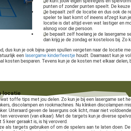
Je kunt jouw eigen spelregels en spelvorme
punten of zonder punten speelt. De keuze i
Je bepaalt zelf de locatie en dus ook de re
speler te laat komt of ineens afzegt kun 
locatie is dat altijd even wat lastiger en m
alsnog voor die persoon.
Je bepaalt zelf hoelang je de lasergame se
dan krijg je de zondag er kosteloos bij. Zo 
nd, dus kun je ook bijna geen spullen vergeten naar de locatie me
atuurlijk een
lasergame kinderfeestje
houdt. Daarnaast kun je vol
aal kosten besparen. Tevens kun je de kosten met elkaar delen, 
 locatie
t toffe tips met jou delen. Zo kun je bij een lasergame set hele
nkers, discolampen en rookmachines. Nu klinken discolampen mis
er. Uiteraard geven de laserguns ook licht, maar niet voldoende
oeten veroveren (van elkaar). Met de targets kun je diverse spel
 keer geraakt is, is hij veroverd.
ze als targets gebruiken of om de spelers aan te laten doen. D