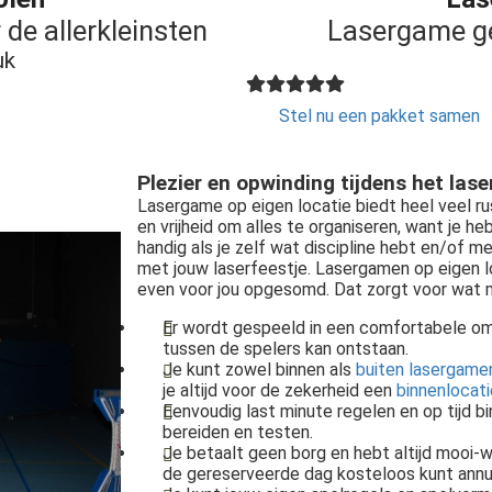
 de allerkleinsten
Lasergame gew
uk
Stel nu een pakket samen
Plezier en opwinding tijdens het lase
Lasergame op eigen locatie biedt heel veel rust,
en vrijheid om alles te organiseren, want je he
handig als je zelf wat discipline hebt en/of me
met jouw laserfeestje. Lasergamen op eigen 
even voor jou opgesomd. Dat zorgt voor wat 
Er wordt gespeeld in een comfortabele om
tussen de spelers kan ontstaan.
Je kunt zowel binnen als
buiten lasergame
je altijd voor de zekerheid een
binnenlocat
Eenvoudig last minute regelen en op tijd b
bereiden en testen.
Je betaalt geen borg en hebt altijd mooi-w
de gereserveerde dag kosteloos kunt annu