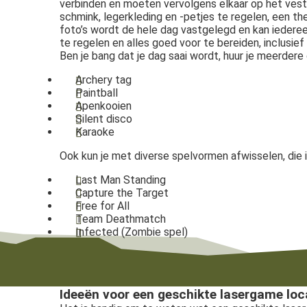
verbinden en moeten vervolgens elkaar op het vest (
schmink, legerkleding en -petjes te regelen, een th
foto’s wordt de hele dag vastgelegd en kan iederee
te regelen en alles goed voor te bereiden, inclusief
Ben je bang dat je dag saai wordt, huur je meerde
Archery tag
Paintball
Apenkooien
Silent disco
Karaoke
Ook kun je met diverse spelvormen afwisselen, die i
Last Man Standing
Capture the Target
Free for All
Team Deathmatch
Infected (Zombie spel)
Ideeën voor een geschikte lasergame loc