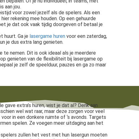
n bepalen. Of je nu individueel, in teams, met
s aan jou.
istijd voor zowel jezelf als de spelers. Als een
je hier rekening mee houden. Op een gehuurde
oet je dat ook vaak tijdig doorgeven of betaal je
t huurt. Ga je
lasergame huren
voor een zaterdag,
kun je dus extra lang genieten.
e te nemen. Dit is ook ideaal als je meerdere
op genieten van de flexibiliteit bij lasergame op
bepaal je zelf de speelduur, pauzes en ga zo maar
 gave extra’s huren, wist je dat al? Denk aan
schien wel wat raar, maar deze zorgen voor veel
 voor in een donkere ruimte of ‘s avonds. Targets
vormen spelen. Ze voegen meer uitdaging aan het
e spelers zullen het vest met hun lasergun moeten