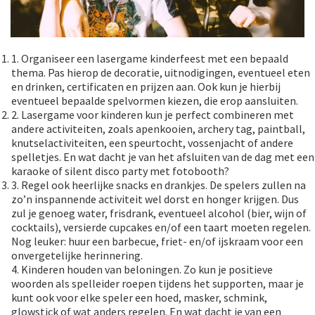
1. Organiseer een lasergame kinderfeest met een bepaald
thema. Pas hierop de decoratie, uitnodigingen, eventueel eten
en drinken, certificaten en prijzen aan. Ook kun je hierbij
eventueel bepaalde spelvormen kiezen, die erop aansluiten.
2. Lasergame voor kinderen kun je perfect combineren met
andere activiteiten, zoals apenkooien, archery tag, paintball,
knutselactiviteiten, een speurtocht, vossenjacht of andere
spelletjes. En wat dacht je van het afsluiten van de dag met een
karaoke of silent disco party met fotobooth?
3. Regel ook heerlijke snacks en drankjes. De spelers zullen na
zo’n inspannende activiteit wel dorst en honger krijgen. Dus
zul je genoeg water, frisdrank, eventueel alcohol (bier, wijn of
cocktails), versierde cupcakes en/of een taart moeten regelen.
Nog leuker: huur een barbecue, friet- en/of ijskraam voor een
onvergetelijke herinnering.
4. Kinderen houden van beloningen. Zo kun je positieve
woorden als spelleider roepen tijdens het supporten, maar je
kunt ook voor elke speler een hoed, masker, schmink,
glowstick of wat anders regelen. En wat dacht je van een