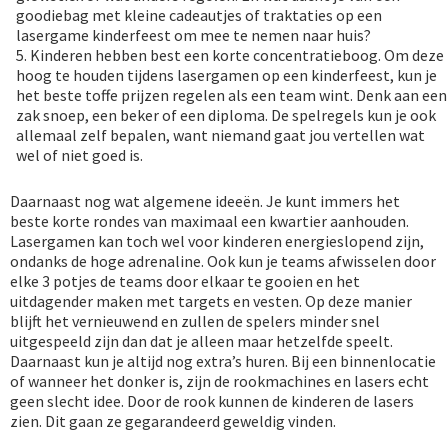
goodiebag met kleine cadeautjes of traktaties op een
lasergame kinderfeest om mee te nemen naar huis?
5. Kinderen hebben best een korte concentratieboog. Om deze
hoog te houden tijdens lasergamen op een kinderfeest, kun je
het beste toffe prijzen regelen als een team wint. Denk aan een
zak snoep, een beker of een diploma. De spelregels kun je ook
allemaal zelf bepalen, want niemand gaat jou vertellen wat
wel of niet goed is.
Daarnaast nog wat algemene ideeën. Je kunt immers het
beste korte rondes van maximaal een kwartier aanhouden.
Lasergamen kan toch wel voor kinderen energieslopend zijn,
ondanks de hoge adrenaline. Ook kun je teams afwisselen door
elke 3 potjes de teams door elkaar te gooien en het
uitdagender maken met targets en vesten. Op deze manier
blijft het vernieuwend en zullen de spelers minder snel
uitgespeeld zijn dan dat je alleen maar hetzelfde speelt.
Daarnaast kun je altijd nog extra’s huren. Bij een binnenlocatie
of wanneer het donker is, zijn de rookmachines en lasers echt
geen slecht idee. Door de rook kunnen de kinderen de lasers
zien. Dit gaan ze gegarandeerd geweldig vinden.